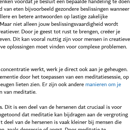
enken voordat je besluit een bepaalde handeling te doen
ed van eten bijvoorbeeld gezondere beslissingen wanneer
llere en betere antwoorden op lastige zakelijke
. Maar niet alleen jouw beslissingsvaardigheid wordt
eatiever. Door je geest tot rust te brengen, creëer je
ven. Dit kan vooral nuttig zijn voor mensen in creatieve
ieve oplossingen moet vinden voor complexe problemen.
 concentratie werkt, werk je direct ook aan je geheugen.
dementie door het toepassen van een meditatiesessie, op
eugen lieten zien. Er zijn ook andere
manieren om je
n van meditatie.
 Dit is een deel van de hersenen dat cruciaal is voor
ngetoond dat meditatie kan bijdragen aan de vergroting
it deel van de hersenen is vaak kleiner bij mensen die
en, zoals depressie of angst. Door meditatie te